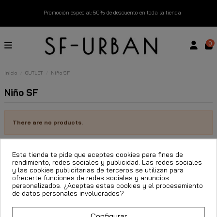
Promoción especial: 50% de descuento en toda la tienda
Envío gratuito en compras superiores a 99€
0
Nuevos productos disponibles esta semana
Inicio
OUTLET
Niño SF
Devoluciones gratuitas hasta 14 días
Niño SF
Descubre Nuestras Novedades
Compra Ahora
There are no products.
Esta tienda te pide que aceptes cookies para fines de
rendimiento, redes sociales y publicidad. Las redes sociales
y las cookies publicitarias de terceros se utilizan para
ofrecerte funciones de redes sociales y anuncios
La Empresa
personalizados. ¿Aceptas estas cookies y el procesamiento
de datos personales involucrados?
Ayuda
Configurar