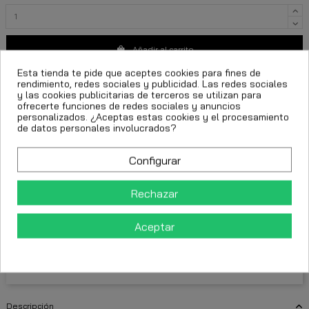
Añadir al carrito
Esta tienda te pide que aceptes cookies para fines de
rendimiento, redes sociales y publicidad. Las redes sociales
y las cookies publicitarias de terceros se utilizan para
ofrecerte funciones de redes sociales y anuncios
personalizados. ¿Aceptas estas cookies y el procesamiento
de datos personales involucrados?
moda urbana premium
jeans Gianni Kavanagh
jeans negros hombre
Configurar
jeans bordado dorado
pantalones exclusivos hombre
Rechazar
FECHA ESTIMADA DE ENTREGA:
Aceptar
CttExpress 24/48h -
Miércoles 12 Agosto, 2026
Descripción