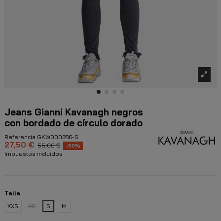
Jeans Gianni Kavanagh negros
con bordado de círculo dorado
Referencia
GKW000286-S
27,50 €
55,00 €
-50%
Impuestos incluidos
Talla
XXS
XS
S
M