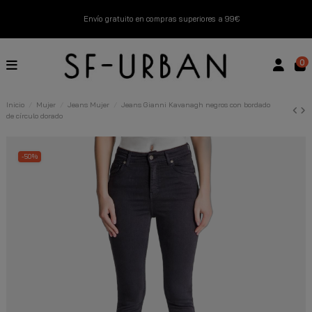
Envío gratuito en compras superiores a 99€
Nuevos productos disponibles esta semana
0
Devoluciones gratuitas hasta 14 días
Inicio
Mujer
Jeans Mujer
Jeans Gianni Kavanagh negros con bordado
de círculo dorado
Descubre Nuestras Novedades
Compra Ahora
-50%