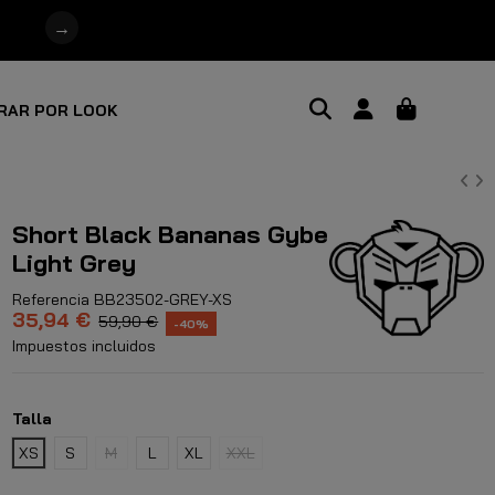
→
RAR POR LOOK
Short Black Bananas Gybe
Light Grey
Referencia
BB23502-GREY-XS
35,94 €
59,90 €
-40%
Impuestos incluidos
Talla
XS
S
M
L
XL
XXL