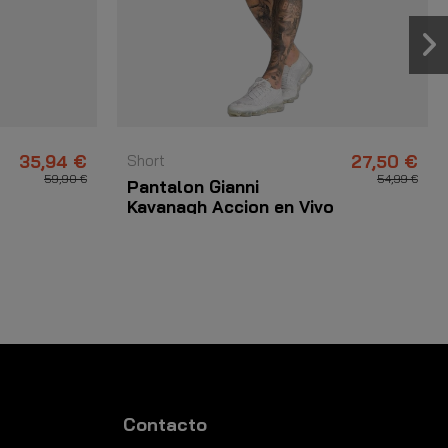
35,94 €
Short
27,50 €
59,90 €
54,99 €
Pantalon Gianni
Kavanagh Accion en Vivo
Azul
Contacto