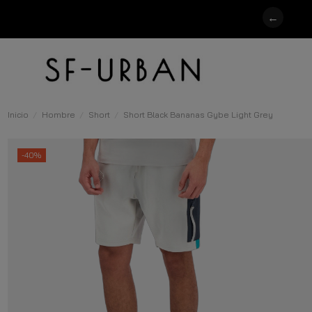
←
Inicio
Hombre
Short
Short Black Bananas Gybe Light Grey
-40%