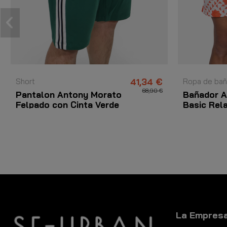
Short
41,34 €
Ropa de ba
68,90 €
Pantalon Antony Morato
Bañador A
Felpado con Cinta Verde
Basic Rel
Paprika
La Empres