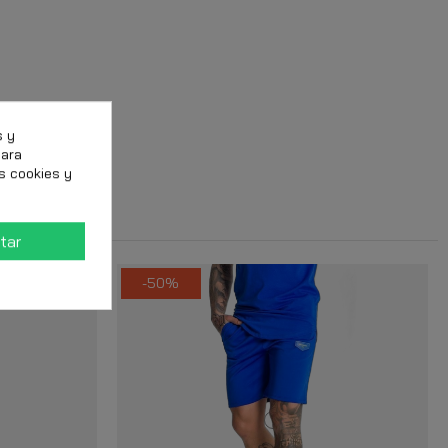
s y
para
s cookies y
tar
-50%