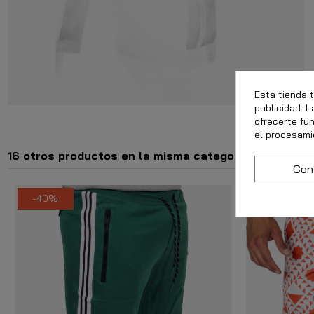
Esta tienda 
publicidad. L
ofrecerte fu
el procesami
16 otros productos en la misma categoría:
Con
-40%
-20%