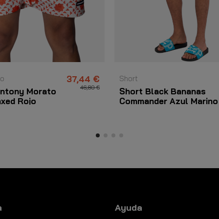
ño
37,44 €
Short
46,80 €
ntony Morato
Short Black Bananas
axed Rojo
Commander Azul Marino
a
Ayuda