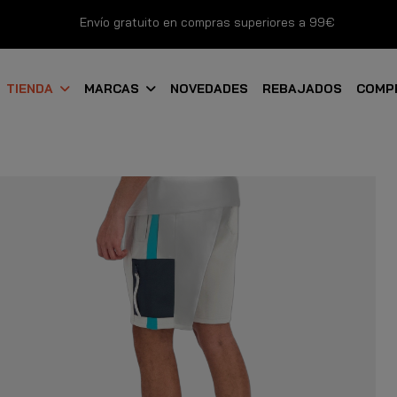
Envío gratuito en compras superiores a 99€
Nuevos productos disponibles esta semana
TIENDA
MARCAS
NOVEDADES
REBAJADOS
COMP
Devoluciones gratuitas hasta 14 días
Descubre Nuestras Novedades
Compra Ahora