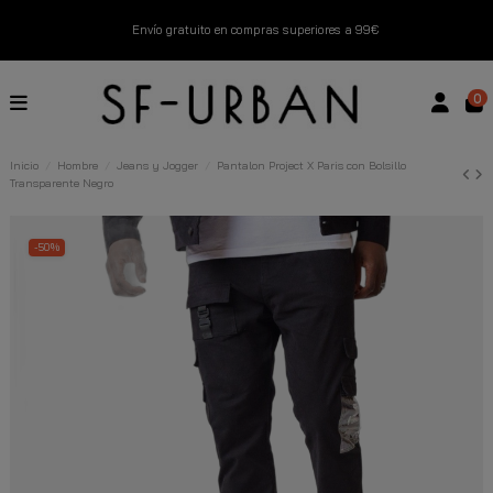
Envío gratuito en compras superiores a 99€
Nuevos productos disponibles esta semana
0
Devoluciones gratuitas hasta 14 días
Inicio
Hombre
Jeans y Jogger
Pantalon Project X Paris con Bolsillo
Transparente Negro
Descubre Nuestras Novedades
Compra Ahora
-50%