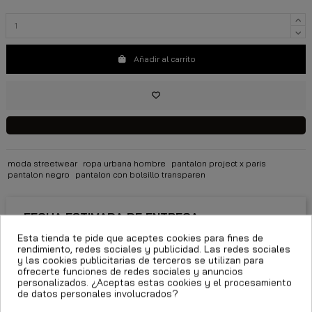
Añadir al carrito
moda streetwear
ropa urbana hombre
pantalon project x paris
pantalon negro
pantalon con bolsillo transparen
FECHA ESTIMADA DE ENTREGA:
Esta tienda te pide que aceptes cookies para fines de
rendimiento, redes sociales y publicidad. Las redes sociales
CttExpress 24/48h -
Miércoles 12 Agosto, 2026
y las cookies publicitarias de terceros se utilizan para
ofrecerte funciones de redes sociales y anuncios
personalizados. ¿Aceptas estas cookies y el procesamiento
de datos personales involucrados?