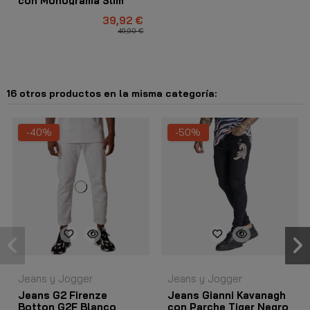
con Monograma Slim
Blanco
39,92 €
49,90 €
16 otros productos en la misma categoría:
-40%
-50%
Jeans y Jogger
Jeans y Jogger
Jeans G2 Firenze
Jeans Gianni Kavanagh
Botton G2F Blanco
con Parche Tiger Negro