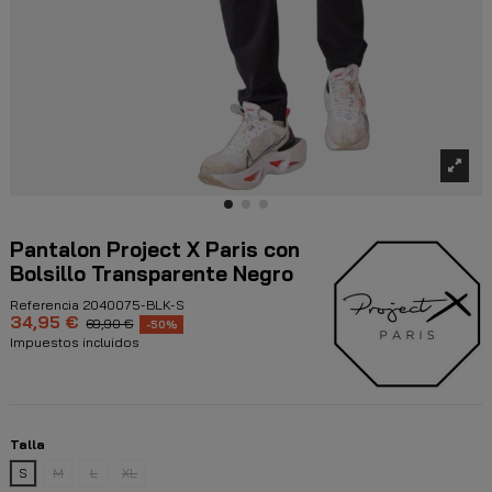
Pantalon Project X Paris con
Bolsillo Transparente Negro
Referencia
2040075-BLK-S
34,95 €
69,90 €
-50%
Impuestos incluidos
Talla
S
M
L
XL