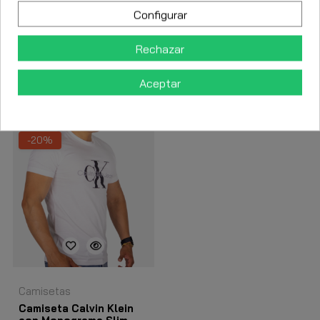
Descripción
Configurar
Detalles del producto
Rechazar
Aceptar
Los clientes que adquirieron este producto también
compraron:
-20%
Camisetas
Camiseta Calvin Klein