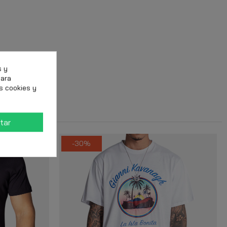
s y
para
s cookies y
tar
-30%