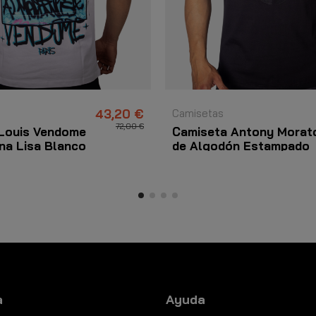
43,20 €
Camisetas
72,00 €
Louis Vendome
Camiseta Antony Morat
na Lisa Blanco
de Algodón Estampado
Calavera Negro
a
Ayuda