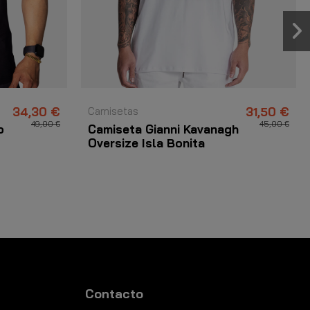
34,30 €
Camisetas
31,50 €
49,00 €
45,00 €
o
Camiseta Gianni Kavanagh
Oversize Isla Bonita
Blanco
Contacto