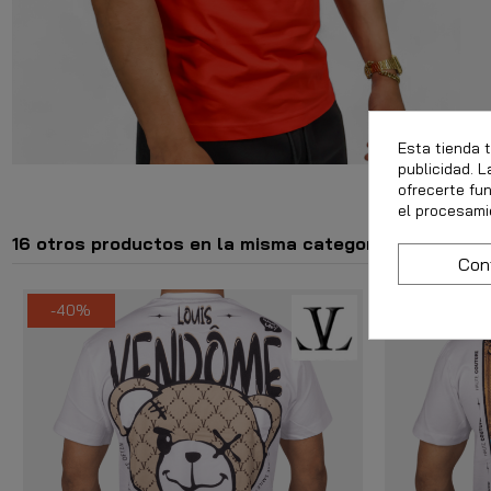
Esta tienda 
publicidad. L
ofrecerte fu
el procesami
16 otros productos en la misma categoría:
Con
-40%
-40%