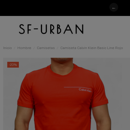
←
Inicio
Hombre
Camisetas
Camiseta Calvin Klein Basic Line Rojo
-20%