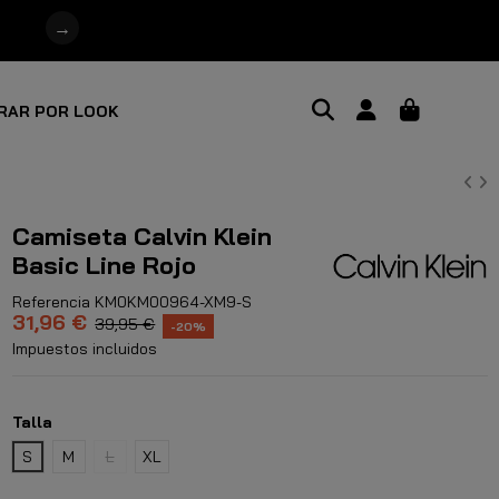
→
RAR POR LOOK
Camiseta Calvin Klein
Basic Line Rojo
Referencia
KM0KM00964-XM9-S
31,96 €
39,95 €
-20%
Impuestos incluidos
Talla
S
M
L
XL