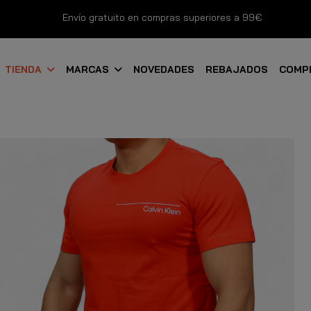
Envío gratuito en compras superiores a 99€
Nuevos productos disponibles esta semana
TIENDA
MARCAS
NOVEDADES
REBAJADOS
COMP
Devoluciones gratuitas hasta 14 días
Descubre Nuestras Novedades
Compra Ahora