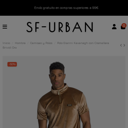
Envío gratuito en compras superiores a 99€
Nuevos productos disponibles esta semana
0
Devoluciones gratuitas hasta 14 días
Inicio
Hombre
Camisas y Polos
Polo Gianni Kavanagh con Cremallera
Brividi Oro
Descubre Nuestras Novedades
Compra Ahora
-50%