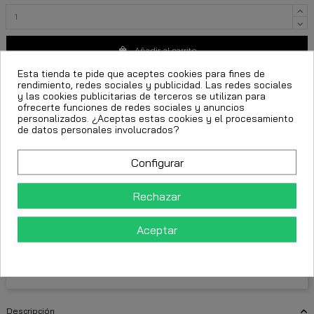
Añadir al carrito
Esta tienda te pide que aceptes cookies para fines de
rendimiento, redes sociales y publicidad. Las redes sociales
y las cookies publicitarias de terceros se utilizan para
ofrecerte funciones de redes sociales y anuncios
personalizados. ¿Aceptas estas cookies y el procesamiento
de datos personales involucrados?
ropa urbana hombre
polo Gianni Kavanagh
gianni kavanagh premium
Configurar
polo brividi oro
polo ajustado hombre
Rechazar
FECHA ESTIMADA DE ENTREGA:
Aceptar
CttExpress 24/48h -
Miércoles 12 Agosto, 2026
Descripción