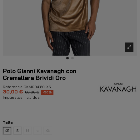
Polo Gianni Kavanagh con
Cremallera Brividi Oro
Referencia
GKM004180-XS
30,00 €
60,00 €
-50%
Impuestos incluidos
Talla
XS
S
M
L
XL