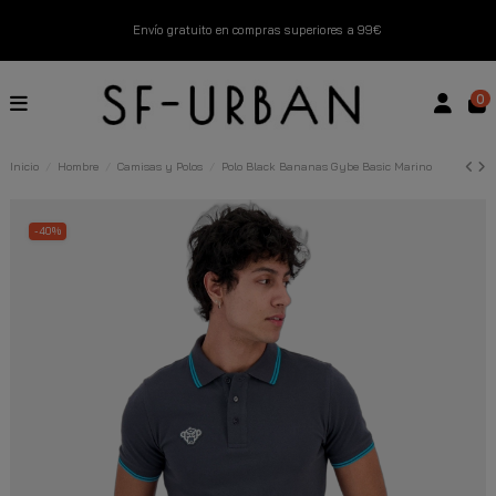
Envío gratuito en compras superiores a 99€
Nuevos productos disponibles esta semana
0
Devoluciones gratuitas hasta 14 días
Inicio
Hombre
Camisas y Polos
Polo Black Bananas Gybe Basic Marino
Descubre Nuestras Novedades
Compra Ahora
-40%