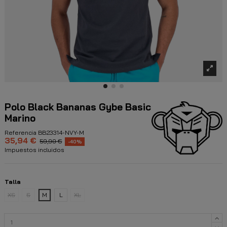
Polo Black Bananas Gybe Basic
Marino
Referencia
BB23314-NVY-M
35,94 €
59,90 €
-40%
Impuestos incluidos
Talla
XS
S
M
L
XL