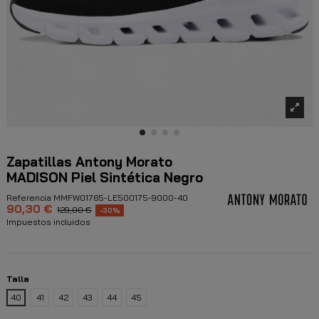
Zapatillas Antony Morato
MADISON Piel Sintética Negro
Referencia
MMFW01765-LE500175-9000-40
90,30 €
129,00 €
-30%
Impuestos incluidos
Talla
40
41
42
43
44
45