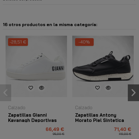
16 otros productos en la misma categoría:
-28,51 €
-40%
Calzado
Calzado
Zapatillas Gianni
Zapatillas Antony
Kavanagh Deportivas
Morato Piel Sintetica
Street Blanco
Basic Negro
66,49 €
71,40 €
95,00 €
119,00 €