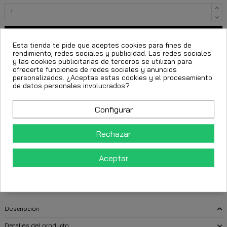
Añadir al carrito
Esta tienda te pide que aceptes cookies para fines de
rendimiento, redes sociales y publicidad. Las redes sociales
y las cookies publicitarias de terceros se utilizan para
ofrecerte funciones de redes sociales y anuncios
personalizados. ¿Aceptas estas cookies y el procesamiento
de datos personales involucrados?
Configurar
Rechazar
FECHA ESTIMADA DE ENTREGA:
Aceptar
CttExpress 24/48h -
Miércoles 12 Agosto, 2026
Descripción
Detalles del producto