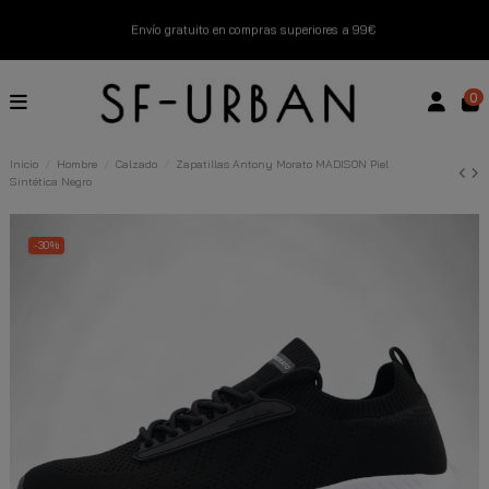
Envío gratuito en compras superiores a 99€
Nuevos productos disponibles esta semana
0
Devoluciones gratuitas hasta 14 días
Inicio
Hombre
Calzado
Zapatillas Antony Morato MADISON Piel
Sintética Negro
Descubre Nuestras Novedades
Compra Ahora
-30%